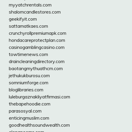
myyatchrentals.com
shalomcandlestores.com
geekifyit.com
sattamatkaes.com
crunchyrollpremiumapk.com
hondacareprotectplan.com
casinogamblingcasino.com
towtimenews.com
draincleaningdirectory.com
baotangmythuathcm.com
jethukukburosu.com
somniumforge.com
bloglibraries.com
luleburgaznakliyatfirmasi.com
thebapehoodie.com
parasosyal.com
enticingmuslim.com
goodhealthsoundwealth.com