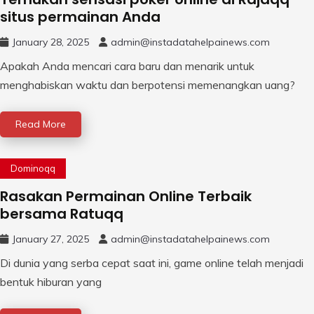
situs permainan Anda
January 28, 2025
admin@instadatahelpainews.com
Apakah Anda mencari cara baru dan menarik untuk
menghabiskan waktu dan berpotensi memenangkan uang?
Read More
Dominoqq
Rasakan Permainan Online Terbaik
bersama Ratuqq
January 27, 2025
admin@instadatahelpainews.com
Di dunia yang serba cepat saat ini, game online telah menjadi
bentuk hiburan yang