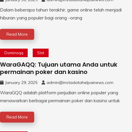
Dalam beberapa tahun terakhir, game online telah menjadi
hiburan yang populer bagi orang -orang
Read More
Dominoqq
Slot
WaraGAQQ: Tujuan utama Anda untuk
permainan poker dan kasino
January 29, 2025
admin@instadatahelpainews.com
WaraGQQ adalah platform perjudian online populer yang
menawarkan berbagai permainan poker dan kasino untuk
Read More