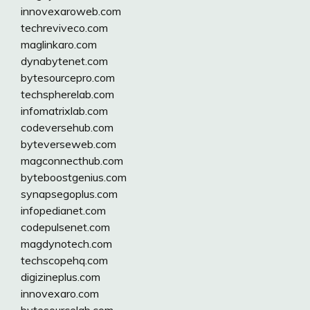
innovexaroweb.com
techreviveco.com
maglinkaro.com
dynabytenet.com
bytesourcepro.com
techspherelab.com
infomatrixlab.com
codeversehub.com
byteverseweb.com
magconnecthub.com
byteboostgenius.com
synapsegoplus.com
infopedianet.com
codepulsenet.com
magdynotech.com
techscopehq.com
digizineplus.com
innovexaro.com