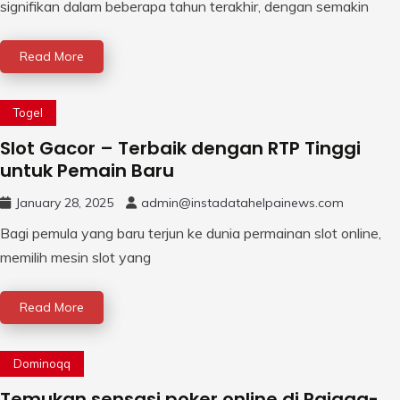
signifikan dalam beberapa tahun terakhir, dengan semakin
Read More
Togel
Slot Gacor – Terbaik dengan RTP Tinggi
untuk Pemain Baru
January 28, 2025
admin@instadatahelpainews.com
Bagi pemula yang baru terjun ke dunia permainan slot online,
memilih mesin slot yang
Read More
Dominoqq
Temukan sensasi poker online di Rajaqq-