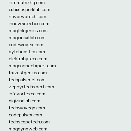
infomatrixhq.com
cubixiosparklab.com
novaevotech.com
innovextechco.com
maglinkgenius.com
magcircuitlab.com
codewavex.com
byteboostco.com
elektrabyteco.com
magconnectxpert.com
truzestgenius.com
techpulsenet.com
zephyrtechxpert.com
infovortexco.com
digizinelab.com
techwavego.com
codepulsex.com
techscopetech.com
magdynoweb.com