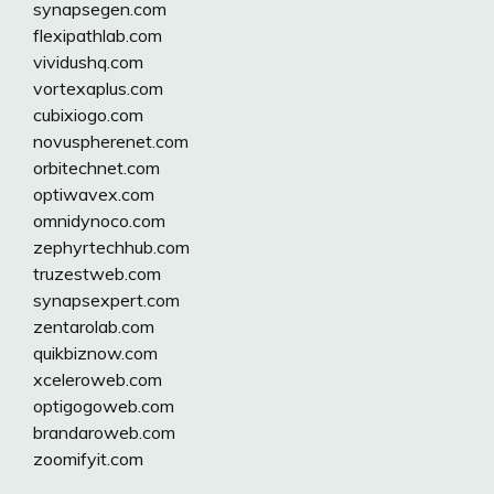
synapsegen.com
flexipathlab.com
vividushq.com
vortexaplus.com
cubixiogo.com
novuspherenet.com
orbitechnet.com
optiwavex.com
omnidynoco.com
zephyrtechhub.com
truzestweb.com
synapsexpert.com
zentarolab.com
quikbiznow.com
xceleroweb.com
optigogoweb.com
brandaroweb.com
zoomifyit.com