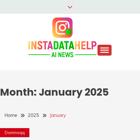
Skip
to
content
Pilih situs slot online terpercaya yang mendukung
SITUS SLOT ONLINE
deposit pulsa dan OVO untuk kemudahan
transaksi Anda saat bermain.
TERPERCAYA
DENGAN DEPOSIT
Month:
January 2025
PULSA DAN OVO
Home
2025
January
Dominoqq