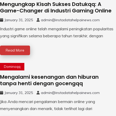
Mengungkap Kisah Sukses Datukqq: A
Game-Changer di Industri Gaming Online
January 31, 2025
admin@instadatahelpainews.com
Industri game online telah mengalami peningkatan popularitas
yang signifikan selama beberapa tahun terakhir, dengan
Read More
Dominoqq
Mengalami kesenangan dan hiburan
tanpa henti dengan gocengqq
January 31, 2025
admin@instadatahelpainews.com
Jika Anda mencari pengalaman bermain online yang
menyenangkan dan menarik, tidak terlihat lagi dari