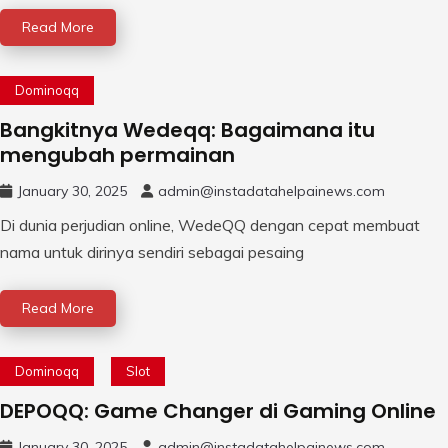
Read More
Dominoqq
Bangkitnya Wedeqq: Bagaimana itu
mengubah permainan
January 30, 2025
admin@instadatahelpainews.com
Di dunia perjudian online, WedeQQ dengan cepat membuat
nama untuk dirinya sendiri sebagai pesaing
Read More
Dominoqq
Slot
DEPOQQ: Game Changer di Gaming Online
January 30, 2025
admin@instadatahelpainews.com