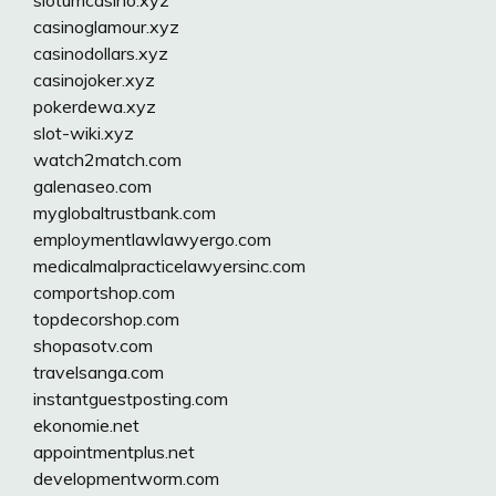
slotumcasino.xyz
casinoglamour.xyz
casinodollars.xyz
casinojoker.xyz
pokerdewa.xyz
slot-wiki.xyz
watch2match.com
galenaseo.com
myglobaltrustbank.com
employmentlawlawyergo.com
medicalmalpracticelawyersinc.com
comportshop.com
topdecorshop.com
shopasotv.com
travelsanga.com
instantguestposting.com
ekonomie.net
appointmentplus.net
developmentworm.com