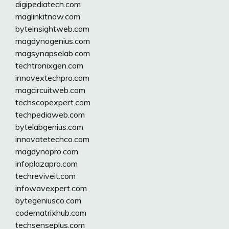
digipediatech.com
maglinkitnow.com
byteinsightweb.com
magdynogenius.com
magsynapselab.com
techtronixgen.com
innovextechpro.com
magcircuitweb.com
techscopexpert.com
techpediaweb.com
bytelabgenius.com
innovatetechco.com
magdynopro.com
infoplazapro.com
techreviveit.com
infowavexpert.com
bytegeniusco.com
codematrixhub.com
techsenseplus.com