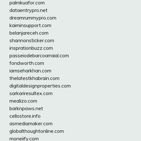
palmkuafor.com
dataentrypro.net
dreamrummypro.com
kaiminsupport.com
belanjareceh.com
shannonsticker.com
insprationbuzz.com
passeiodebarcoarraial.com
fondworth.com
iamseharkhan.com
thelatestkhabrain.com
digitaldesignproperties.com
sarkariresultex.com
mealizo.com
barknpaws.net
cellostore.info
asmediamaker.com
globalthoughtonline.com
moneiify.com