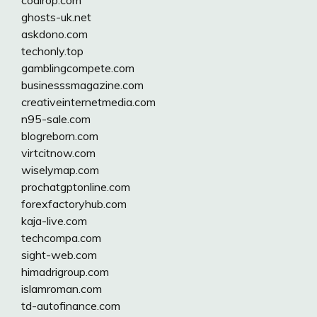
codirop.com
ghosts-uk.net
askdono.com
techonly.top
gamblingcompete.com
businesssmagazine.com
creativeinternetmedia.com
n95-sale.com
blogreborn.com
virtcitnow.com
wiselymap.com
prochatgptonline.com
forexfactoryhub.com
kaja-live.com
techcompa.com
sight-web.com
himadrigroup.com
islamroman.com
td-autofinance.com