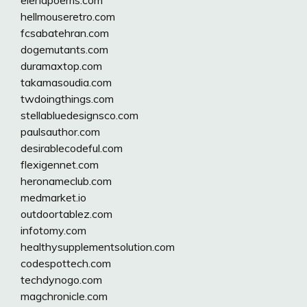
elenapoems.com
hellmouseretro.com
fcsabatehran.com
dogemutants.com
duramaxtop.com
takamasoudia.com
twdoingthings.com
stellabluedesignsco.com
paulsauthor.com
desirablecodeful.com
flexigennet.com
heronameclub.com
medmarket.io
outdoortablez.com
infotomy.com
healthysupplementsolution.com
codespottech.com
techdynogo.com
magchronicle.com