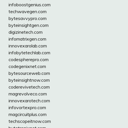
infoboostgenius.com
techwavegen.com
bytesavvypro.com
byteinsightgen.com
digizinetech.com
infomatrixgen.com
innovexarolab.com
infobytetechlab.com
codespherepro.com
codegenixnet.com
bytesourceweb.com
byteinsightnow.com
coderevivetech.com
magrevolveco.com
innovexarotech.com
infovortexpro.com
magcircuitplus.com
techscopeitnow.com