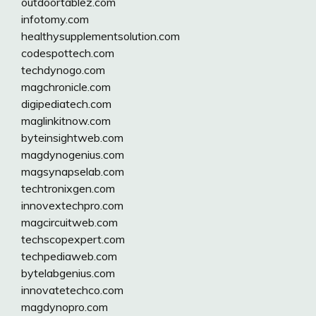
outdoortablez.com
infotomy.com
healthysupplementsolution.com
codespottech.com
techdynogo.com
magchronicle.com
digipediatech.com
maglinkitnow.com
byteinsightweb.com
magdynogenius.com
magsynapselab.com
techtronixgen.com
innovextechpro.com
magcircuitweb.com
techscopexpert.com
techpediaweb.com
bytelabgenius.com
innovatetechco.com
magdynopro.com