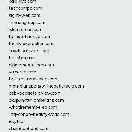
kaja-live.com
techcompa.com
sight-web.com
himadrigroup.com
islamroman.com
td-autofinance.com
frienlyjokerpoker.com
kowloonnslots.com
techibro.com
alpinemagazines.com
vulcanrp.com
twitter-trend-blog.com
montblancpensonlineoutletsale.com
babygadgetsreview.com
akupunktur-ambulanz.com
whatiremembered.com
linq-condo-beautyworld.com
ebyt.cc
chaindaohang.com