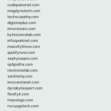
codepulsenet.com
magdynotech.com
techscopehq.com
digizineplus.com
innovexaro.com
bytesourcelab.com
infosparknet.com
maxxifyitnow.com
quixifynow.com
zephyruspro.com
optipathx.com
nextronixlab.com
zentrixhq.com
innovestanet.com
dynabytexpert.com
flexifyit.com
maxxiogo.com
novusgotech.com