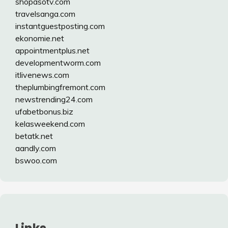
shopasotv.com
travelsanga.com
instantguestposting.com
ekonomie.net
appointmentplus.net
developmentworm.com
itlivenews.com
theplumbingfremont.com
newstrending24.com
ufabetbonus.biz
kelasweekend.com
betatk.net
aandly.com
bswoo.com