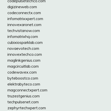
codepulsetechco.com
digizineweb.com
codeconnectx.com
infomatrixxpert.com
innovexaronet.com
techvistanow.com
infomatrixhq.com
cubixiosparklab.com
novaevotech.com
innovextechco.com
maglinkgenius.com
magcircuitlab.com
codewavex.com
byteboostco.com
elektrabyteco.com
magconnectxpert.com
truzestgenius.com
techpulsenet.com
zephyrtechxpert.com