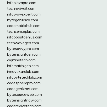
infoplazapro.com
techreviveit.com
infowavexpert.com
bytegeniusco.com
codematrixhub.com
techsenseplus.com
infoboostgenius.com
techwavegen.com
bytesavvypro.com
byteinsightgen.com
digizinetech.com
infomatrixgen.com
innovexarolab.com
infobytetechlab.com
codespherepro.com
codegenixnet.com
bytesourceweb.com
byteinsightnow.com
coderevivetech.com