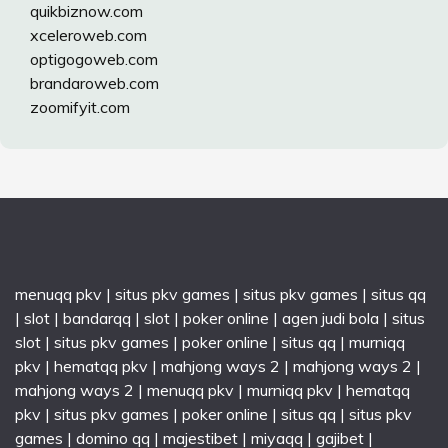
quikbiznow.com
xceleroweb.com
optigogoweb.com
brandaroweb.com
zoomifyit.com
menuqq pkv
|
situs pkv games
|
situs pkv games
|
situs qq
|
slot
|
bandarqq
|
slot
|
poker online
|
agen judi bola
|
situs
slot
|
situs pkv games
|
poker online
|
situs qq
|
murniqq
pkv
|
hematqq pkv
|
mahjong ways 2
|
mahjong ways 2
|
mahjong ways 2
|
menuqq pkv
|
murniqq pkv
|
hematqq
pkv
|
situs pkv games
|
poker online
|
situs qq
|
situs pkv
games
|
domino qq
|
majestibet
|
miyaqq
|
gajibet
|