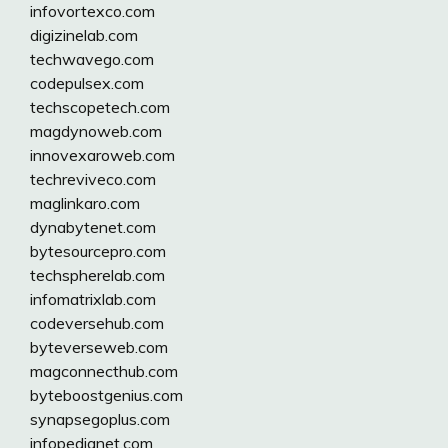
infovortexco.com
digizinelab.com
techwavego.com
codepulsex.com
techscopetech.com
magdynoweb.com
innovexaroweb.com
techreviveco.com
maglinkaro.com
dynabytenet.com
bytesourcepro.com
techspherelab.com
infomatrixlab.com
codeversehub.com
byteverseweb.com
magconnecthub.com
byteboostgenius.com
synapsegoplus.com
infopedianet.com