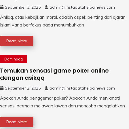
hari
September 3, 2025
admin@instadatahelpainews.com
Ahliqq, atau kebajikan moral, adalah aspek penting dari ajaran
Islam yang berfokus pada menumbuhkan
Read More
Dominoqq
Temukan sensasi game poker online
dengan asikqq
September 2, 2025
admin@instadatahelpainews.com
Apakah Anda penggemar poker? Apakah Anda menikmati
sensasi bermain melawan lawan dan mencoba mengalahkan
Read More