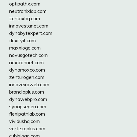
optipathx.com
nextronixlab.com
zentrixhq.com
innovestanet.com
dynabytexpert.com
flexifyit.com
maxxiogo.com
novusgotech.com
nextronnet.com
dynamoxco.com
zenturogen.com
innovexaweb.com
brandioplus.com
dynawebpro.com
synapsegen.com
flexipathlab.com
vividushq.com
vortexaplus.com
cubixiogo.com