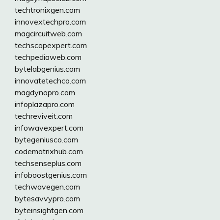
techtronixgen.com
innovextechpro.com
magcircuitweb.com
techscopexpert.com
techpediaweb.com
bytelabgenius.com
innovatetechco.com
magdynopro.com
infoplazapro.com
techreviveit.com
infowavexpert.com
bytegeniusco.com
codematrixhub.com
techsenseplus.com
infoboostgenius.com
techwavegen.com
bytesavvypro.com
byteinsightgen.com