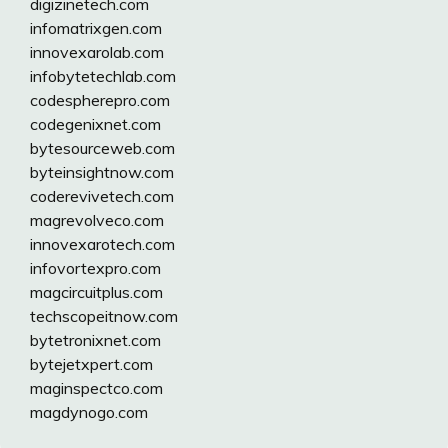
digizinetech.com
infomatrixgen.com
innovexarolab.com
infobytetechlab.com
codespherepro.com
codegenixnet.com
bytesourceweb.com
byteinsightnow.com
coderevivetech.com
magrevolveco.com
innovexarotech.com
infovortexpro.com
magcircuitplus.com
techscopeitnow.com
bytetronixnet.com
bytejetxpert.com
maginspectco.com
magdynogo.com