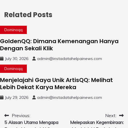
Related Posts
Dominoqq
GoldenQQ: Dimana Kemenangan Hanya
Dengan Sekali Klik
July 30, 2026
admin@instadatahelpainews.com
Dominoqq
Menjelajahi Gaya Unik ArtisQQ: Melihat
Lebih Dekat Karya Mereka
July 29, 2026
admin@instadatahelpainews.com
Post
Previous:
Next:
5 Alasan Utama Mengapa
Melepaskan Kegembiraan:
navigation