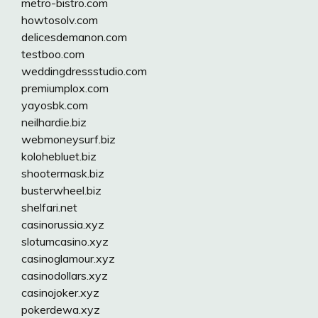
metro-bistro.com
howtosolv.com
delicesdemanon.com
testboo.com
weddingdressstudio.com
premiumplox.com
yayosbk.com
neilhardie.biz
webmoneysurf.biz
kolohebluet.biz
shootermask.biz
busterwheel.biz
shelfari.net
casinorussia.xyz
slotumcasino.xyz
casinoglamour.xyz
casinodollars.xyz
casinojoker.xyz
pokerdewa.xyz