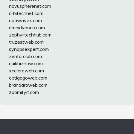
novuspherenet.com
orbitechnet.com
optiwavex.com
omnidynoco.com
zephyrtechhub.com
truzestweb.com
synapsexpert.com
zentarolab.com
quikbiznow.com
xceleroweb.com
optigogoweb.com
brandaroweb.com
zoomifyit.com