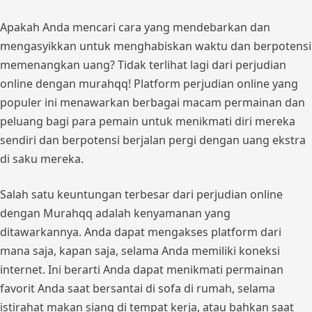
Apakah Anda mencari cara yang mendebarkan dan
mengasyikkan untuk menghabiskan waktu dan berpotensi
memenangkan uang? Tidak terlihat lagi dari perjudian
online dengan murahqq! Platform perjudian online yang
populer ini menawarkan berbagai macam permainan dan
peluang bagi para pemain untuk menikmati diri mereka
sendiri dan berpotensi berjalan pergi dengan uang ekstra
di saku mereka.
Salah satu keuntungan terbesar dari perjudian online
dengan Murahqq adalah kenyamanan yang
ditawarkannya. Anda dapat mengakses platform dari
mana saja, kapan saja, selama Anda memiliki koneksi
internet. Ini berarti Anda dapat menikmati permainan
favorit Anda saat bersantai di sofa di rumah, selama
istirahat makan siang di tempat kerja, atau bahkan saat