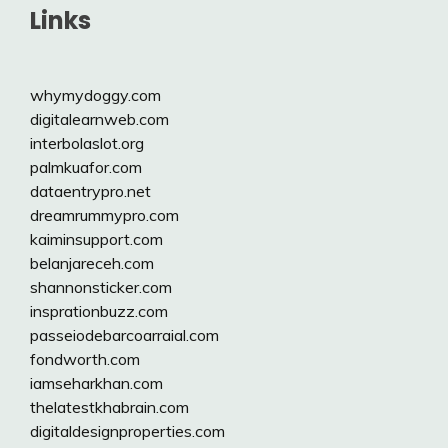
Links
whymydoggy.com
digitalearnweb.com
interbolaslot.org
palmkuafor.com
dataentrypro.net
dreamrummypro.com
kaiminsupport.com
belanjareceh.com
shannonsticker.com
insprationbuzz.com
passeiodebarcoarraial.com
fondworth.com
iamseharkhan.com
thelatestkhabrain.com
digitaldesignproperties.com