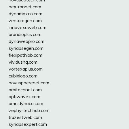
nextronnet.com
dynamoxco.com
zenturogen.com
innovexaweb.com
brandioplus.com
dynawebpro.com
synapsegen.com
flexipathlab.com
vividushq.com
vortexaplus.com
cubixiogo.com
novuspherenet.com
orbitechnet.com
optiwavex.com
omnidynoco.com
zephyrtechhub.com
truzestweb.com
synapsexpert.com