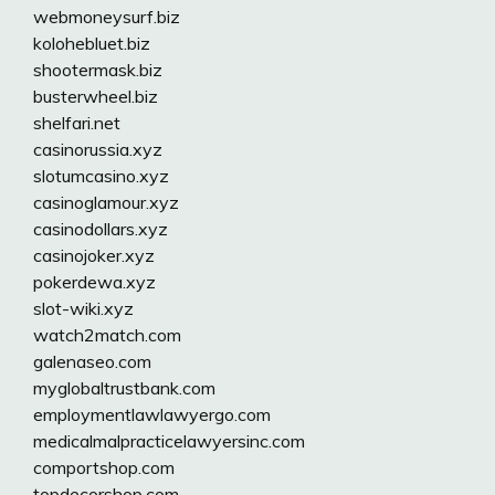
webmoneysurf.biz
kolohebluet.biz
shootermask.biz
busterwheel.biz
shelfari.net
casinorussia.xyz
slotumcasino.xyz
casinoglamour.xyz
casinodollars.xyz
casinojoker.xyz
pokerdewa.xyz
slot-wiki.xyz
watch2match.com
galenaseo.com
myglobaltrustbank.com
employmentlawlawyergo.com
medicalmalpracticelawyersinc.com
comportshop.com
topdecorshop.com