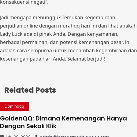
konsekuensi negatif.
Jadi mengapa menunggu? Temukan kegembiraan
perjudian online dengan murahqq hari ini dan lihat apakah
Lady Luck ada di pihak Anda. Dengan kenyamanan,
berbagai permainan, dan potensi kemenangan besar, ini
adalah cara sempurna untuk menambah kegembiraan dan
kesenangan pada hari Anda. Selamat berjudi!
Related Posts
Dominoqq
GoldenQQ: Dimana Kemenangan Hanya
Dengan Sekali Klik
July 30, 2026
admin@instadatahelpainews.com