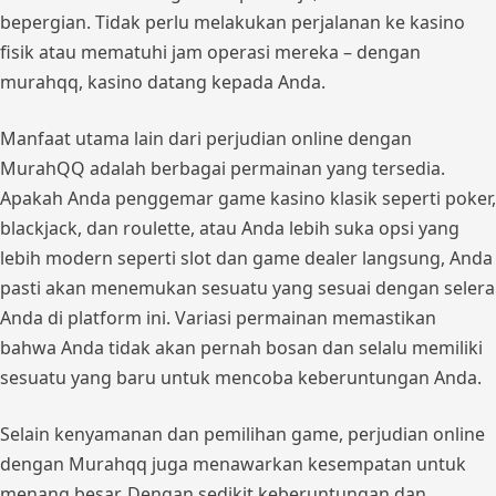
bepergian. Tidak perlu melakukan perjalanan ke kasino
fisik atau mematuhi jam operasi mereka – dengan
murahqq, kasino datang kepada Anda.
Manfaat utama lain dari perjudian online dengan
MurahQQ adalah berbagai permainan yang tersedia.
Apakah Anda penggemar game kasino klasik seperti poker,
blackjack, dan roulette, atau Anda lebih suka opsi yang
lebih modern seperti slot dan game dealer langsung, Anda
pasti akan menemukan sesuatu yang sesuai dengan selera
Anda di platform ini. Variasi permainan memastikan
bahwa Anda tidak akan pernah bosan dan selalu memiliki
sesuatu yang baru untuk mencoba keberuntungan Anda.
Selain kenyamanan dan pemilihan game, perjudian online
dengan Murahqq juga menawarkan kesempatan untuk
menang besar. Dengan sedikit keberuntungan dan