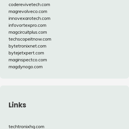
coderevivetech.com
magrevolveco.com
innovexarotech.com
infovortexpro.com
magcircuitplus.com
techscopeitnow.com
bytetronixnet.com
bytejetxpert.com
maginspectco.com
magdynogo.com
Links
techtronixhq.com