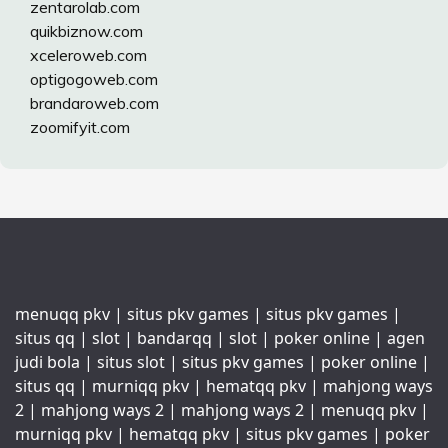
zentarolab.com
quikbiznow.com
xceleroweb.com
optigogoweb.com
brandaroweb.com
zoomifyit.com
menuqq pkv
|
situs pkv games
|
situs pkv games
|
situs qq
|
slot
|
bandarqq
|
slot
|
poker online
|
agen
judi bola
|
situs slot
|
situs pkv games
|
poker online
|
situs qq
|
murniqq pkv
|
hematqq pkv
|
mahjong ways
2
|
mahjong ways 2
|
mahjong ways 2
|
menuqq pkv
|
murniqq pkv
|
hematqq pkv
|
situs pkv games
|
poker