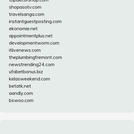
shopasotv.com
travelsanga.com
instantguestposting.com
ekonomie.net
appointmentplus.net
developmentworm.com
itlivenews.com
theplumbingfremont.com
newstrending24.com
ufabetbonus.biz
kelasweekend.com
betatk.net
aandly.com
bswoo.com