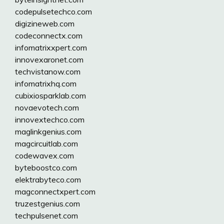
codepulsetechco.com
digizineweb.com
codeconnectx.com
infomatrixxpert.com
innovexaronet.com
techvistanow.com
infomatrixhq.com
cubixiosparklab.com
novaevotech.com
innovextechco.com
maglinkgenius.com
magcircuitlab.com
codewavex.com
byteboostco.com
elektrabyteco.com
magconnectxpert.com
truzestgenius.com
techpulsenet.com