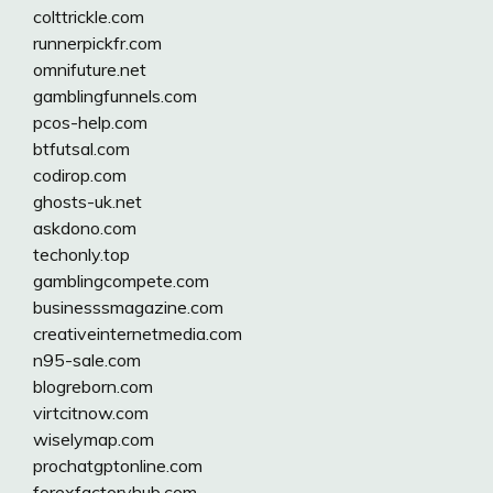
colttrickle.com
runnerpickfr.com
omnifuture.net
gamblingfunnels.com
pcos-help.com
btfutsal.com
codirop.com
ghosts-uk.net
askdono.com
techonly.top
gamblingcompete.com
businesssmagazine.com
creativeinternetmedia.com
n95-sale.com
blogreborn.com
virtcitnow.com
wiselymap.com
prochatgptonline.com
forexfactoryhub.com