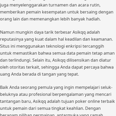
juga menyelenggarakan turnamen dan acara rutin,
memberikan pemain kesempatan untuk bersaing dengan
orang lain dan memenangkan lebih banyak hadiah.
Namun mungkin daya tarik terbesar Asikqq adalah
reputasinya yang kuat dalam hal keadilan dan keamanan.
Situs ini menggunakan teknologi enkripsi tercanggih
untuk memastikan bahwa semua data pemain tetap aman
dan terlindungi. Selain itu, Asikqq dilisensikan dan diatur
oleh otoritas terkait, sehingga Anda dapat percaya bahwa
uang Anda berada di tangan yang tepat.
Baik Anda seorang pemula yang ingin mempelajari seluk-
beluknya atau profesional berpengalaman yang mencari
tantangan baru, Asikqq adalah tujuan poker online terbaik
untuk pemain dari semua tingkat keahlian. Dengan
beragam pilihan permainan, antarmuka yang ramah