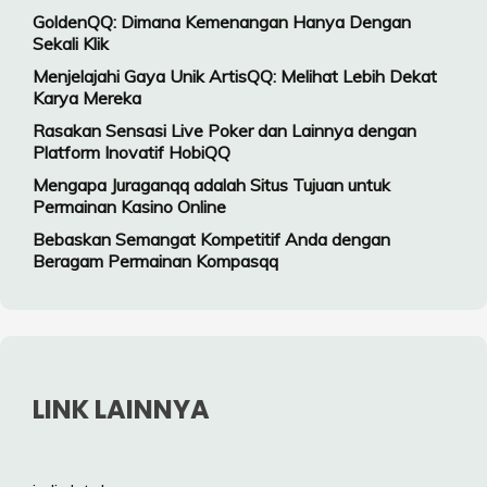
GoldenQQ: Dimana Kemenangan Hanya Dengan
Sekali Klik
Menjelajahi Gaya Unik ArtisQQ: Melihat Lebih Dekat
Karya Mereka
Rasakan Sensasi Live Poker dan Lainnya dengan
Platform Inovatif HobiQQ
Mengapa Juraganqq adalah Situs Tujuan untuk
Permainan Kasino Online
Bebaskan Semangat Kompetitif Anda dengan
Beragam Permainan Kompasqq
LINK LAINNYA