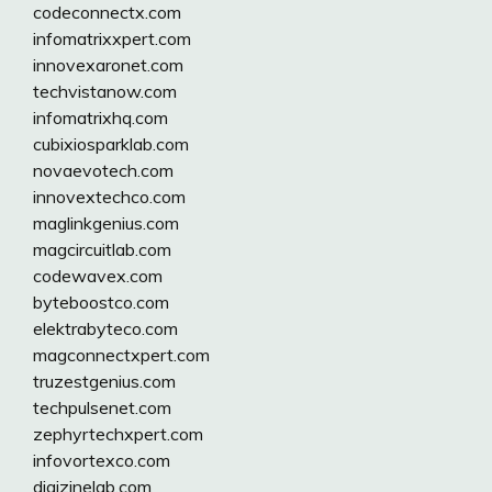
codeconnectx.com
infomatrixxpert.com
innovexaronet.com
techvistanow.com
infomatrixhq.com
cubixiosparklab.com
novaevotech.com
innovextechco.com
maglinkgenius.com
magcircuitlab.com
codewavex.com
byteboostco.com
elektrabyteco.com
magconnectxpert.com
truzestgenius.com
techpulsenet.com
zephyrtechxpert.com
infovortexco.com
digizinelab.com