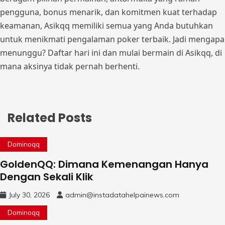
pengguna, bonus menarik, dan komitmen kuat terhadap
keamanan, Asikqq memiliki semua yang Anda butuhkan
untuk menikmati pengalaman poker terbaik. Jadi mengapa
menunggu? Daftar hari ini dan mulai bermain di Asikqq, di
mana aksinya tidak pernah berhenti.
Related Posts
Dominoqq
GoldenQQ: Dimana Kemenangan Hanya
Dengan Sekali Klik
July 30, 2026
admin@instadatahelpainews.com
Dominoqq