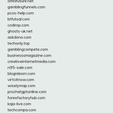
omnifuture.net
gamblingfunnels.com
pcos-help.com
btfutsal.com
codirop.com
ghosts-uk.net
askdono.com
techonly.top
gamblingcompete.com
businesssmagazine.com
creativeinternetmedia.com
n95-sale.com
blogreborn.com
virtcitnow.com
wiselymap.com
prochatgptonline.com
forexfactoryhub.com
kaja-live.com
techcompa.com