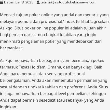
December 8, 2025
admin@instadatahelpainews.com
Mencari tujuan poker online yang andal dan menarik yang
melayani pemula dan profesional? Tidak terlihat lagi selain
Asikqq. Situs poker online populer ini adalah tujuan akhir
bagi pemain dari semua tingkat keahlian yang ingin
menikmati pengalaman poker yang mendebarkan dan
bermanfaat.
Asikqq menawarkan berbagai macam permainan poker,
termasuk Texas Hold’em, Omaha, dan banyak lagi. Baik
Anda baru memulai atau seorang profesional
berpengalaman, Anda akan menemukan permainan yang
sesuai dengan tingkat keahlian dan preferensi Anda. Situs
ini juga menawarkan berbagai level pembelian, sehingga
Anda dapat bermain sesedikit atau sebanyak yang Anda
inginkan.