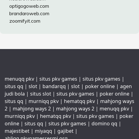
optigogoweb.com
brandaroweb.com
zoomifyit.com
menuqq pkv
|
situs pkv games
|
situs pkv games
|
situs qq
|
slot
|
bandarqq
|
slot
|
poker online
|
agen
judi bola
|
situs slot
|
situs pkv games
|
poker online
|
situs qq
|
murniqq pkv
|
hematqq pkv
|
mahjong ways
2
|
mahjong ways 2
|
mahjong ways 2
|
menuqq pkv
|
murniqq pkv
|
hematqq pkv
|
situs pkv games
|
poker
online
|
situs qq
|
situs pkv games
|
domino qq
|
majestibet
|
miyaqq
|
gajibet
|
ahliqq.pkvgamesresmi.org