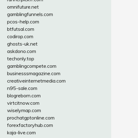
omnifuture.net
gamblingfunnels.com
pcos-help.com
btfutsal.com
codirop.com
ghosts-uk.net
askdono.com
techonly.top
gamblingcompete.com
businesssmagazine.com
creativeinternetmedia.com
n95-sale.com
blogreborn.com
virtcitnow.com
wiselymap.com
prochatgptonline.com
forexfactoryhub.com
kaja-live.com