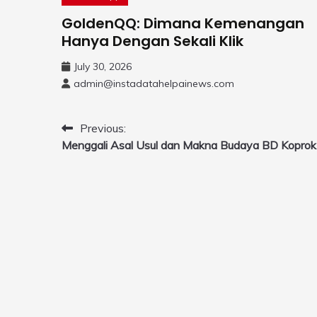
GoldenQQ: Dimana Kemenangan
Hanya Dengan Sekali Klik
July 30, 2026
admin@instadatahelpainews.com
Post
Previous:
Menggali Asal Usul dan Makna Budaya BD Koprok
navigation