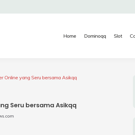
Home
Dominoqq
Slot
Ca
kung deposit pulsa dan OVO untuk kemudahan transaksi And
 TERPERCAYA DENGAN DE
r Online yang Seru bersama Asikqq
ang Seru bersama Asikqq
ws.com