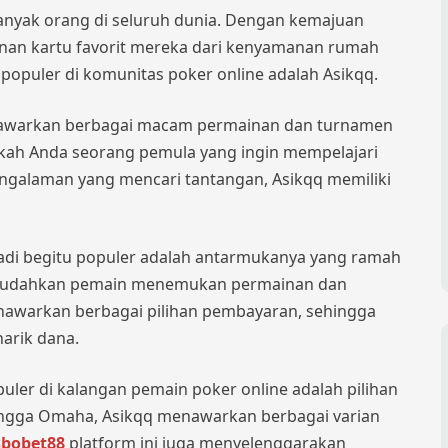
banyak orang di seluruh dunia. Dengan kemajuan
inan kartu favorit mereka dari kenyamanan rumah
 populer di komunitas poker online adalah Asikqq.
enawarkan berbagai macam permainan dan turnamen
akah Anda seorang pemula yang ingin mempelajari
engalaman yang mencari tantangan, Asikqq memiliki
adi begitu populer adalah antarmukanya yang ramah
memudahkan pemain menemukan permainan dan
enawarkan berbagai pilihan pembayaran, sehingga
rik dana.
uler di kalangan pemain poker online adalah pilihan
hingga Omaha, Asikqq menawarkan berbagai varian
sbobet88
platform ini juga menyelenggarakan