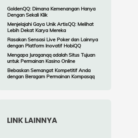
GoldenQQ: Dimana Kemenangan Hanya
Dengan Sekali Klik
Menjelajahi Gaya Unik ArtisQQ: Melihat
Lebih Dekat Karya Mereka
Rasakan Sensasi Live Poker dan Lainnya
dengan Platform Inovatif HobiQQ
Mengapa Juraganqq adalah Situs Tujuan
untuk Permainan Kasino Online
Bebaskan Semangat Kompetitif Anda
dengan Beragam Permainan Kompasqq
LINK LAINNYA