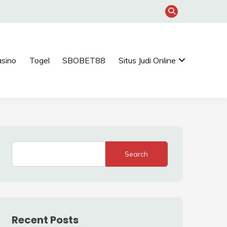
sino
Togel
SBOBET88
Situs Judi Online
a saat bermain.
POSIT PULSA DAN OVO
Search
Recent Posts