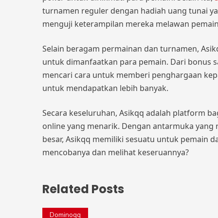
turnamen reguler dengan hadiah uang tunai y
menguji keterampilan mereka melawan pemain l
Selain beragam permainan dan turnamen, Asi
untuk dimanfaatkan para pemain. Dari bonus sa
mencari cara untuk memberi penghargaan ke
untuk mendapatkan lebih banyak.
Secara keseluruhan, Asikqq adalah platform ba
online yang menarik. Dengan antarmuka yang
besar, Asikqq memiliki sesuatu untuk pemain da
mencobanya dan melihat keseruannya?
Related Posts
Dominoqq