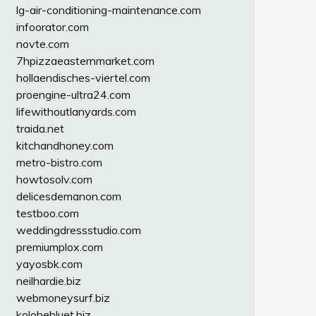
lg-air-conditioning-maintenance.com
infoorator.com
novte.com
7hpizzaeasternmarket.com
hollaendisches-viertel.com
proengine-ultra24.com
lifewithoutlanyards.com
traida.net
kitchandhoney.com
metro-bistro.com
howtosolv.com
delicesdemanon.com
testboo.com
weddingdressstudio.com
premiumplox.com
yayosbk.com
neilhardie.biz
webmoneysurf.biz
kolohebluet.biz