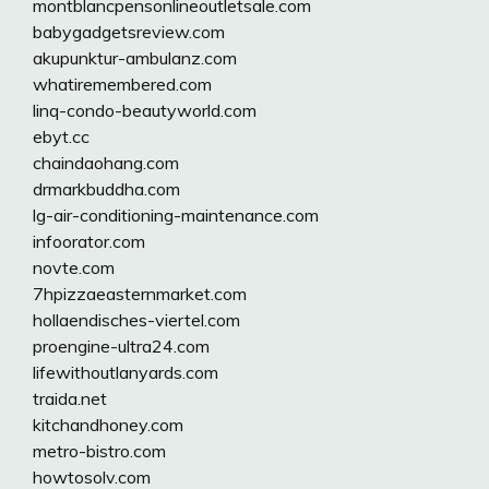
montblancpensonlineoutletsale.com
babygadgetsreview.com
akupunktur-ambulanz.com
whatiremembered.com
linq-condo-beautyworld.com
ebyt.cc
chaindaohang.com
drmarkbuddha.com
lg-air-conditioning-maintenance.com
infoorator.com
novte.com
7hpizzaeasternmarket.com
hollaendisches-viertel.com
proengine-ultra24.com
lifewithoutlanyards.com
traida.net
kitchandhoney.com
metro-bistro.com
howtosolv.com