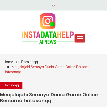
Skip
to
content
Pilih situs slot online terpercaya yang
SITUS SLOT ONLINE
mendukung deposit pulsa dan OVO untuk
kemudahan transaksi Anda saat bermain.
TERPERCAYA
Home
Dominoqq
DENGAN DEPOSIT
Menjelajahi Serunya Dunia Game Online Bersama
Lintasanqq
PULSA DAN OVO
Dominoqq
Menjelajahi Serunya Dunia Game Online
Bersama Lintasanqq