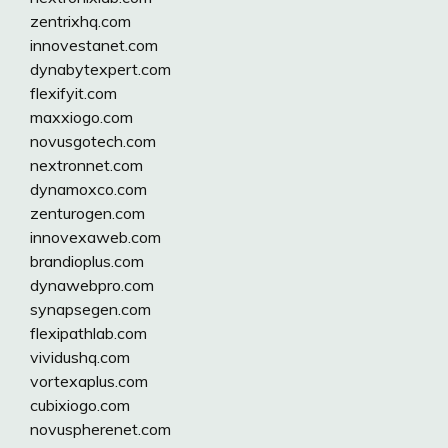
zentrixhq.com
innovestanet.com
dynabytexpert.com
flexifyit.com
maxxiogo.com
novusgotech.com
nextronnet.com
dynamoxco.com
zenturogen.com
innovexaweb.com
brandioplus.com
dynawebpro.com
synapsegen.com
flexipathlab.com
vividushq.com
vortexaplus.com
cubixiogo.com
novuspherenet.com