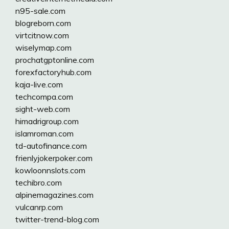
n95-sale.com
blogreborn.com
virtcitnow.com
wiselymap.com
prochatgptonline.com
forexfactoryhub.com
kaja-live.com
techcompa.com
sight-web.com
himadrigroup.com
islamroman.com
td-autofinance.com
frienlyjokerpoker.com
kowloonnslots.com
techibro.com
alpinemagazines.com
vulcanrp.com
twitter-trend-blog.com