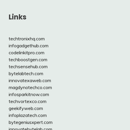
Links
techtronixhq.com
infogadgethub.com
codelinkitpro.com
techboostgen.com
techsensehub.com
bytelabtech.com
innovatexaweb.com
magdynotechco.com
infosparkitnow.com
techvortexco.com
geekifyweb.com
infoplazatech.com
bytegeniusxpert.com
innovatebytelab.com