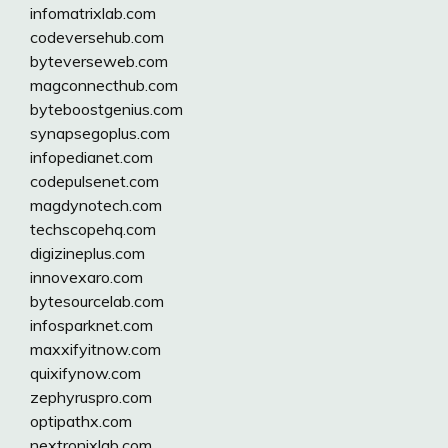
infomatrixlab.com
codeversehub.com
byteverseweb.com
magconnecthub.com
byteboostgenius.com
synapsegoplus.com
infopedianet.com
codepulsenet.com
magdynotech.com
techscopehq.com
digizineplus.com
innovexaro.com
bytesourcelab.com
infosparknet.com
maxxifyitnow.com
quixifynow.com
zephyruspro.com
optipathx.com
nextronixlab.com