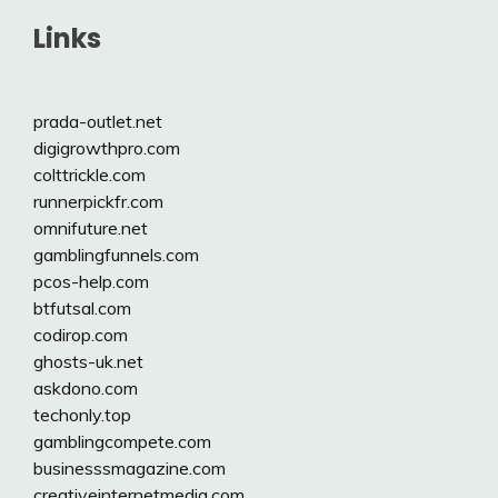
Links
prada-outlet.net
digigrowthpro.com
colttrickle.com
runnerpickfr.com
omnifuture.net
gamblingfunnels.com
pcos-help.com
btfutsal.com
codirop.com
ghosts-uk.net
askdono.com
techonly.top
gamblingcompete.com
businesssmagazine.com
creativeinternetmedia.com